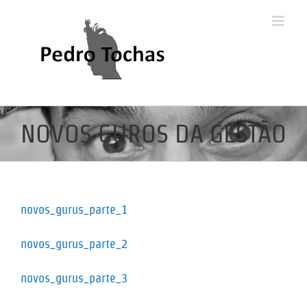
Skip
to
content
NOVOS GUROS DA GESTÃO
novos_gurus_parte_1
novos_gurus_parte_2
novos_gurus_parte_3