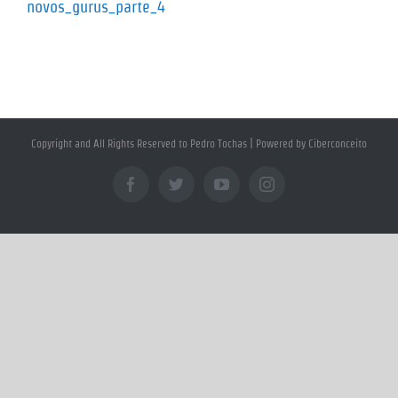
novos_gurus_parte_4
Copyright and All Rights Reserved to Pedro Tochas | Powered by Ciberconceito
Facebook
Twitter
YouTube
Instagram